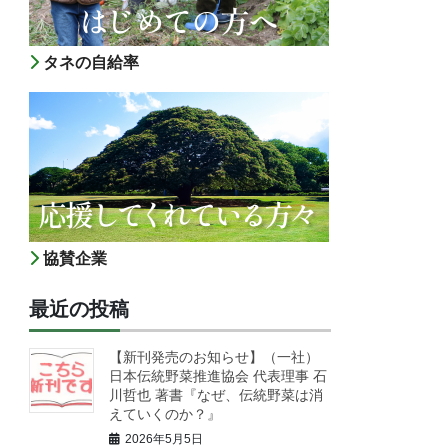
タネの自給率
協賛企業
最近の投稿
【新刊発売のお知らせ】（一社）
日本伝統野菜推進協会 代表理事 石
川哲也 著書『なぜ、伝統野菜は消
えていくのか？』
2026年5月5日